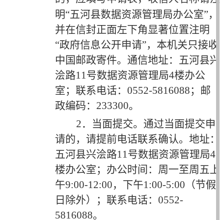
明
“
五河县
数据资源管理局办公
室
”
，
并在信封正面左下角显著位置注明
“
政府信息公开申请
”
，本机关只接收
中国邮政寄件。通信地址：五河县
兴
浍路
11号数据资源管理局4楼办公
室；联系电话：
0552-
5816088
；邮
政编码：
233300。
2．当面提交。
通过当面提交申
请的，请提前电话联系确认。地址：
五河县
兴浍路
11号数据资源管理局4
楼办公室
；办公时间：周一至周五上
午
9
:00-12:00，下午
1
:
0
0-5:
0
0（节假
日除外）；联系电话：0552-
5816088
。