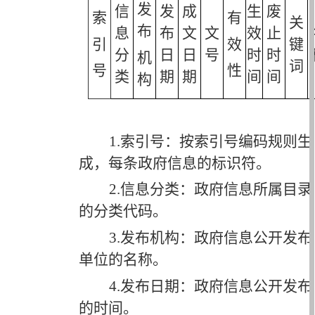
发
信
发
成
生
废
索
有
关
布
息
布
文
文
效
止
引
效
键
分
日
日
号
时
时
机
词
号
性
类
期
期
间
间
构
1.索引号：按索引号编码规则生
成，每条政府信息的标识符。
2.信息分类：政府信息所属目录
的分类代码。
3.发布机构：政府信息公开发布
单位的名称。
4.发布日期：政府信息公开发布
的时间。