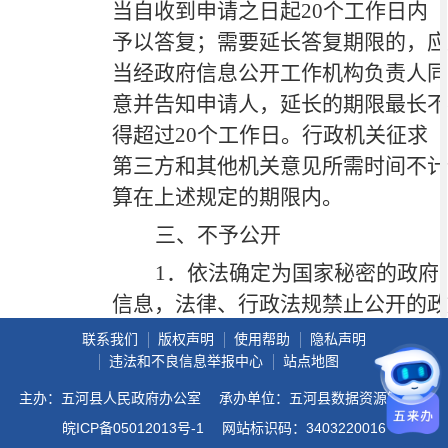
当自收到申请之日起
20个工作日内
予以答复；需要延长答复期限的，应
当经政府信息公开工作机构负责人同
意并告知申请人，延长的期限最长不
得超过20个工作日。行政机关征求
第三方和其他机关意见所需时间不计
算在上述规定的期限内。
三、不予公开
1．依法确定为国家秘密的政府
信息，法律、行政法规禁止公开的政
府信息，以及公开后可能危及国家安
联系我们
版权声明
使用帮助
隐私声明
违法和不良信息举报中心
站点地图
全、公共安全、经济安全、社会稳定
的政府信息，不予公开。
主办：五河县人民政府办公室
承办单位：五河县数据资源管理局
皖ICP备05012013号-1
网站标识码：3403220016
2．涉及商业秘密、个人隐私等