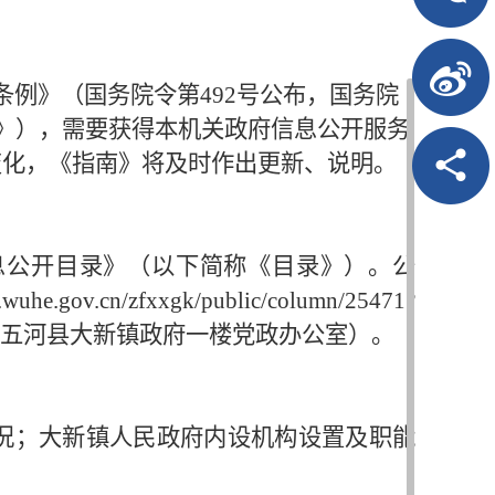
条例》（国务院令第
492号公布，国务院
南》），需要获得本机关政府信息公开服务
变化，《指南》将及时作出更新、说明。
息公开目录》（以下简称《目录》）。公
.wuhe.gov.cn/zfxxgk/public/column/25471?
五河县
大新
镇政府一楼党政办公室）。
况；大新镇人民政府内设机构设置及职能