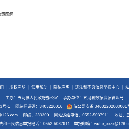
政务微博
政策图解
分享
们
版权声明
使用帮助
隐私声明
违法和不良信息举报中心
主办：五河县人民政府办公室
承办单位：五河县数据资源管理局
3号-1
网站标识码：3403220016
皖公网安备 34032202000001
@126.com
邮编：233300
网站运维电话：0552-5037911
地址：
法和不良信息举报电话：0552-5037911
举报邮箱：wuhe_xxzx@126.c