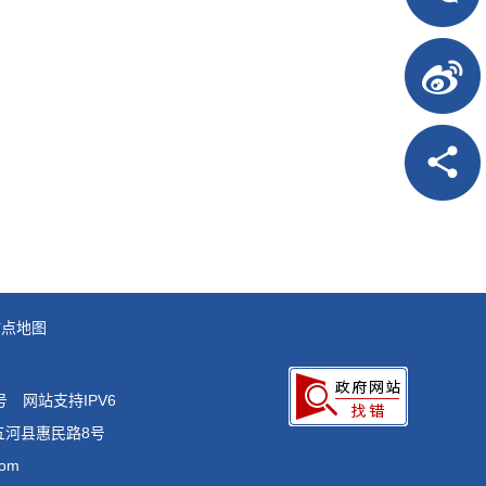
站点地图
号
网站支持IPV6
五河县惠民路8号
om