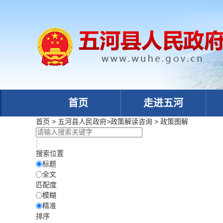
首页
走进五河
首页
>
五河县人民政府
>
政策解读咨询
>
政策图解
搜索位置
标题
全文
匹配度
模糊
精准
排序