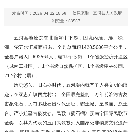
信息来源：五河县人民政府
发布时间：2026-04-22 15:58
浏览量：
63567
五河县地处皖东北淮河中下游，因境内淮、浍、漴、
潼、沱五水汇聚而得名。全县总面积1428.5686平方公里，
全县户籍人口692564人，辖14个乡镇，1个省级经济开发区
（城南工业区）、1个省级自然保护区、1个省级森林公园、
217个村（居）。
历史悠久。旧石器时代，五河境内就有了人类文明的痕
迹，在双忠庙镇西尤村出土全国最完整的十万年前淮河古菱
齿象化石，另有多处石器时代遗址，霸王城、皇墩庙、汉王
台、严小姐墓古韵犹存。民歌《摘石榴》获南宁国际民歌节
金奖，以其为代表的五河民歌被列入国家级非物质文化遗产