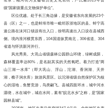
名录；顺河街为安徽省历史文化名街；严氏墓2013年晋
级“国家级重点文物保护单位”。
区位优越。处于长三角边缘，是安徽省东向发展的23个
县（区）之一，也是蚌埠市唯一毗邻苏浙地区的县。蚌宁高
速公路在沫河口镇设有出入口，徐明高速出入口设在县城西
侧。境内淮河横贯东西，104国道纵贯南北，306省道、304
省道与怀洪新河并行。
风光秀美。大巩山省级森林公园群山环绕，绿树成荫，
森林覆盖率达80%，是名副其实的天然氧吧。着力打造“两
山三湖一水库”（即大巩山、浮山，沱湖、香涧湖、天井
湖，樵子涧水库）旅游风景区。以沱湖省级自然保护区为核
心的湿地，鱼蟹竞游，鸟类翩飞。县城四面环水，城中河水
潺绕，水在城中，城在水间，素有“皖北水乡”之称，是“国家
园林县城”。