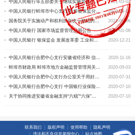
中国人民银行等五部委关于继续实施普惠小微企业贷款延期还本付息政策和普惠小微企业信用贷款支持政策有关事宜...
2021-03-02
中国人民银行蚌埠市中心支行 蚌埠银保监分局 市财政局 市发展改革委 市经济和信息化局转发《中国人民银行等五...
2021-03-02
国务院关于实施动产和权利担保统一登记的决定
2021-01-06
中国人民银行 国家市场监督管理总局公告
2021-01-06
中国人民银行 银保监会 发展改革委 工业和信息化部 财政部 市场监管总局 证监会 外汇局关于进一步强化中小微...
2020-12-21
中国人民银行合肥中心支行安徽省经济和 信息化厅安徽省司法厅安徽省商务厅安徽省 国有资产监督管理委员会安徽...
2020-11-16
蚌埠市财政局 蚌埠市地方金融监督管理局关于印发《蚌埠市地方金融监督管理局政府购买服务指导性目录》的通知
2020-09-03
中国人民银行合肥中心支行办公室关于用好用活各项支持政策进一步深化制造业企业金融服务的通知
2020-07-31
中国人民银行合肥中心支行 中国银行业保险监督管理委员会安徽监管局 安徽省财政厅 安徽省发展和改革委员会 安...
2020-07-10
关于协同推进安徽省金融支持“六稳”“六保”工作的指导意见
2020-07-10
联系我们
版权声明
使用帮助
隐私声明
违法和不良信息举报中心
站点地图