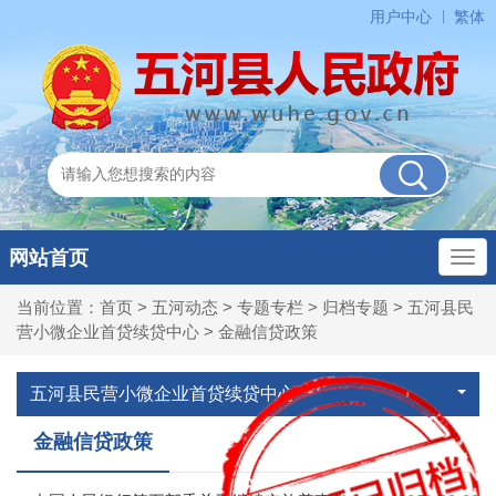
用户中心
繁体
网站首页
当前位置：
首页
>
五河动态
>
专题专栏
>
归档专题
>
五河县民
营小微企业首贷续贷中心
>
金融信贷政策
五河县民营小微企业首贷续贷中心
金融信贷政策