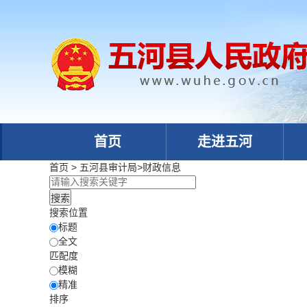
首页
走进五河
首页
>
五河县审计局
>
财政信息
搜索位置
标题
全文
匹配度
模糊
精准
排序