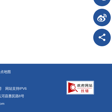
站点地图
号
网站支持IPV6
五河县惠民路8号
om