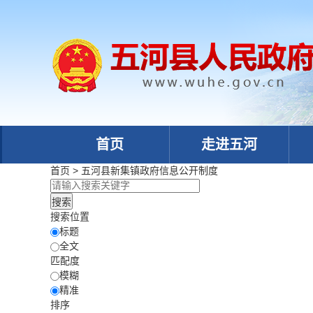
首页
走进五河
首页
>
五河县新集镇政府
信息公开制度
搜索位置
标题
全文
匹配度
模糊
精准
排序