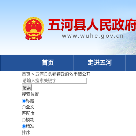
首页
走进五河
首页
>
五河县头铺镇政府
依申请公开
搜索位置
标题
全文
匹配度
模糊
精准
排序