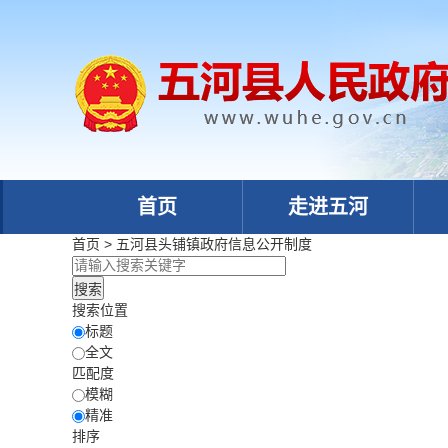
首页
走进五河
首页
>
五河县头铺镇政府
信息公开制度
搜索位置
标题
全文
匹配度
模糊
精准
排序