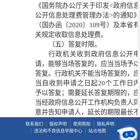
《国务院办公厅关于印发<政府信息
公开信息处理费管理办法>的通知》
（国办函〔2020〕109号）及本省有
关规定收取信息处理费。
（五）答复时限。
行政机关收到政府信息公开申
请，能够当场答复的，应当当场予以
答复。行政机关不能当场答复的，应
当自收到申请之日起
20个工作日
予以答复；需要延长答复期限的，应
当经政府信息公开工作机构负责人同
意并告知申请人，延长的期限最长不
得超过20个工作日。行政机关征求
联系我们
版权声明
使用帮助
隐私声明
第三方和其他机关意见所需时间不计
违法和不良信息举报中心
站点地图