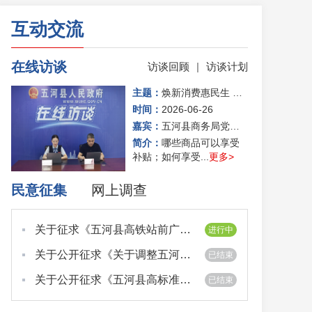
互动交流
在线访谈
访谈回顾
|
访谈计划
主题：
焕新消费惠民生 以旧换新促升级
时间：
2026-06-26
嘉宾：
五河县商务局党组成员、副局长 阮守松
简介：
哪些商品可以享受
补贴；如何享受...
更多>
民意征集
网上调查
关于征求《五河县高铁站前广场停车场停车服务收费标准定价方案（征求意见稿）》意...
进行中
关于公开征求《关于调整五河县居民用管道天然气价格和阶梯气价的方案（征求意见稿...
已结束
关于公开征求《五河县高标准农田建后管护办法》意见的公告
已结束