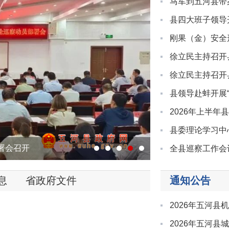
马军到五河县带
县四大班子领导
政务微博
刚果（金）安全形
徐立民主持召开
分享
徐立民主持召开
县领导赴蚌开展
2026年上半
县委理论学习中
备工作
1
2
3
4
5
开
署会召开
息
省政府文件
通知公告
2026年五河