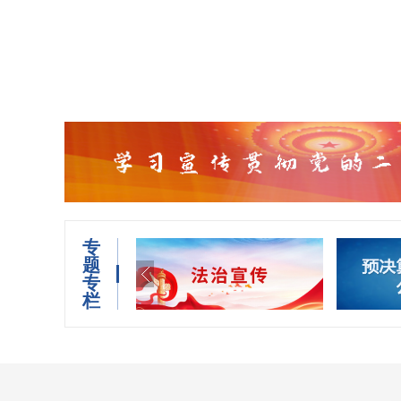
专
题
专
栏