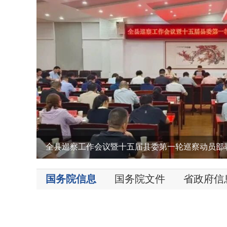
马军到五河县调研重点在建项目和村“两委”换届筹
马军到五河县带案下访
县四大班子领导开展夏季“送清凉”走访慰问活动
2026年上半年县委常委会全面从严治党专题会议召
全县巡察工作会议暨十五届县委第一轮巡察动员部
null
国务院信息
国务院文件
省政府信
null
null
null
null