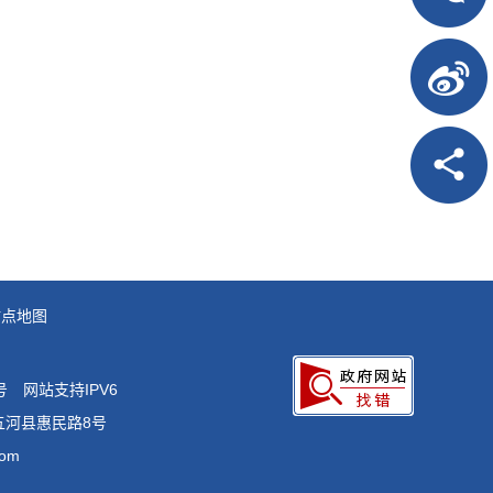
站点地图
号
网站支持IPV6
五河县惠民路8号
om